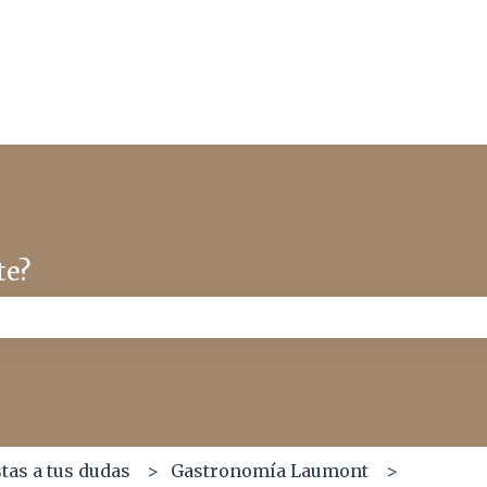
te?
mpo de búsqueda está vacío.
as a tus dudas
Gastronomía Laumont