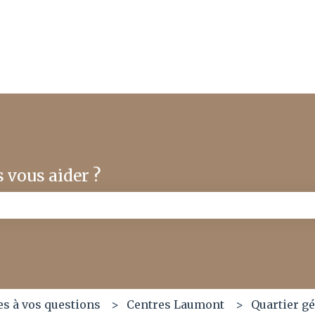
ns
vous aider ?
e champ de recherche est vide.
s à vos questions
Centres Laumont
Quartier g