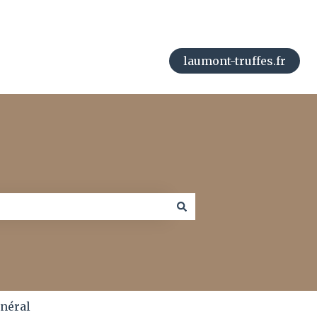
laumont-truffes.fr
énéral