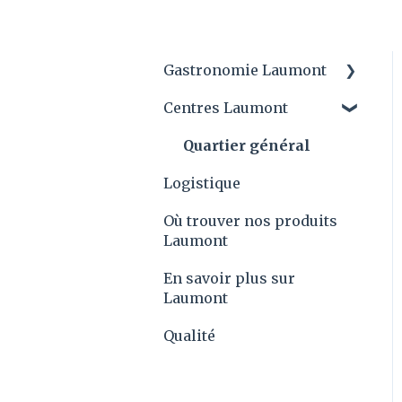
Gastronomie Laumont
Centres Laumont
Conseils Laumont et
applications des
Quartier général
produits
Logistique
Laumont Prix
Où trouver nos produits
Recettes
Laumont
En savoir plus sur
Laumont
Qualité